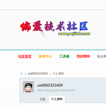
设为首页
收藏本站
社区首页
勋章中心
工具箱
找回密码
站点
aa8062323400
个人资料
偏
aa8062323400
爱
https://dd.paijishu.net/?53542
技
主题
个人资料
术