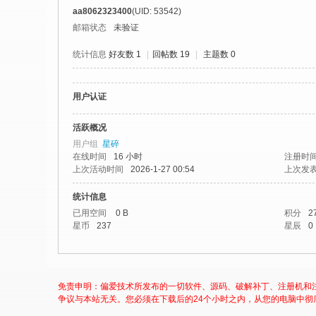
社
aa8062323400
(UID: 53542)
区
邮箱状态
未验证
-
统计信息
好友数 1
|
回帖数 19
|
主题数 0
偏
爱
用户认证
技
术
活跃概况
用户组
星碎
吧
在线时间
16 小时
注册时
-
上次活动时间
2026-1-27 00:54
上次发
源
统计信息
码
已用空间
0 B
积分
2
星币
237
星辰
0
-
科
学
免责申明：偏爱技术所发布的一切软件、源码、破解补丁、注册机和
刀
争议与本站无关。您必须在下载后的24个小时之内，从您的电脑中彻
-