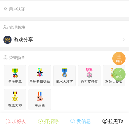
用户认证
管理版块
游戏分享
荣誉勋章
功能
发布
星辰勋章
星座专属勋章
灌水天才奖
鼎力支持奖
欢乐天使奖
在线大神
幸运猪
加好友
打招呼
发信息
拉黑Ta
个人信息