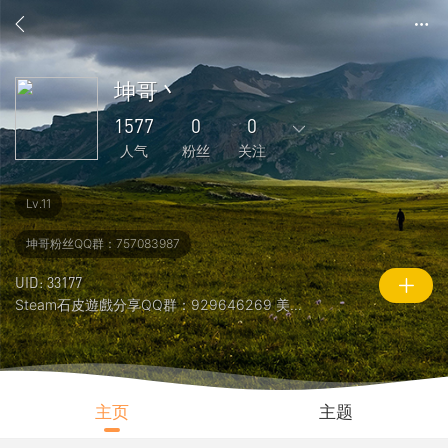
坤哥丶
1577
0
0
人气
粉丝
关注
1630
56
1
0
0
Lv.11
主题
回复
好友
粉丝
关注
坤哥粉丝QQ群：757083987
0
1577
20371
UID: 33177
说说
人气
积分
Steam石皮遊戲分享QQ群：929646269 美国100 ...
主页
主题