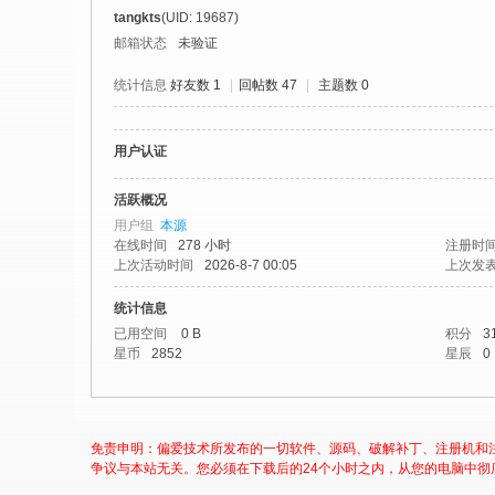
社
tangkts
(UID: 19687)
区
邮箱状态
未验证
-
统计信息
好友数 1
|
回帖数 47
|
主题数 0
偏
爱
用户认证
技
术
活跃概况
用户组
本源
吧
在线时间
278 小时
注册时
-
上次活动时间
2026-8-7 00:05
上次发
源
统计信息
码
已用空间
0 B
积分
3
星币
2852
星辰
0
-
科
学
免责申明：偏爱技术所发布的一切软件、源码、破解补丁、注册机和
刀
争议与本站无关。您必须在下载后的24个小时之内，从您的电脑中彻
-