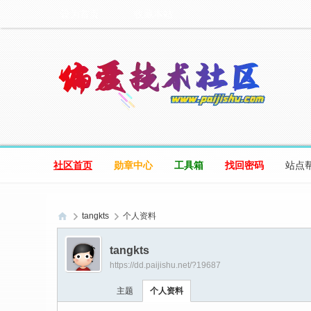
设为首页
收藏本站
社区首页
勋章中心
工具箱
找回密码
站点
tangkts
个人资料
偏
tangkts
爱
https://dd.paijishu.net/?19687
技
主题
个人资料
术