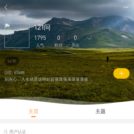
121问
1795
0
0
人气
粉丝
关注
657
86
0
0
0
Lv.12
主题
回复
好友
粉丝
关注
UID: 67688
别灰心，人生就是这样起起落落落落落落落落 ...
0
1795
14262
说说
人气
积分
主页
主题
用户认证