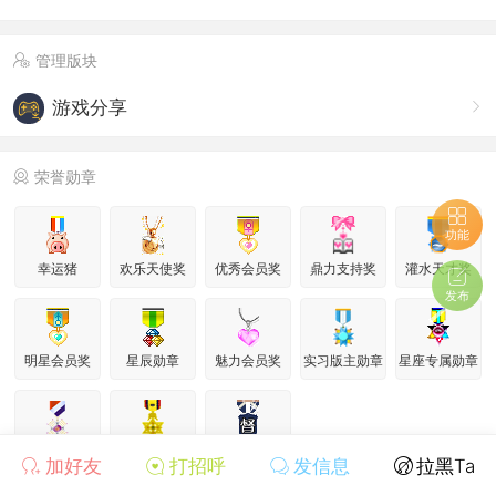
管理版块
游戏分享
荣誉勋章
功能
幸运猪
欢乐天使奖
优秀会员奖
鼎力支持奖
灌水天才奖
发布
明星会员奖
星辰勋章
魅力会员奖
实习版主勋章
星座专属勋章
版主勋章
在线大神
督察勋章
加好友
打招呼
发信息
拉黑Ta